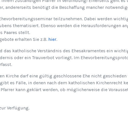
it Ihrem zuständigen Pfarrer in Verbindung! Einerseits geht e
ier, andererseits benötigt die Beschaffung mancher notwendig
Ehevorbereitungsseminar teilzunehmen. Dabei werden wicht
ubens thematisiert. Ebenso werden die Herausforderungen an
 Paares stellt.
ebote erhalten Sie z.B.
hier
.
d das katholische Verständnis des Ehesakramentes ein wicht
dernis oder ein Trauverbot vorliegt. Im Ehevorbereitungsproto
fasst.
n Kirche darf eine gültig geschlossene Ehe nicht geschieden 
 gibt es Fälle, in denen nach dem katholischen Kirchenrecht 
farrer kann geklärt werden, ob möglicherweise die Vorausset
 zur Verfügung.