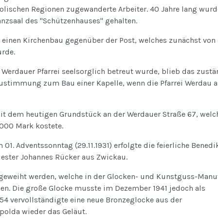
olischen Regionen zugewanderte Arbeiter. 40 Jahre lang wurd
anzsaal des "Schützenhauses" gehalten.
 einen Kirchenbau gegenüber der Post, welches zunächst von
rde.
Werdauer Pfarrei seelsorglich betreut wurde, blieb das zust
 Zustimmung zum Bau einer Kapelle, wenn die Pfarrei Werdau a
mit dem heutigen Grundstück an der Werdauer Straße 67, welc
000 Mark kostete.
 01. Adventssonntag (29.11.1931) erfolgte die feierliche Benedi
iester Johannes Rücker aus Zwickau.
geweiht werden, welche in der Glocken- und Kunstguss-Manu
den. Die große Glocke musste im Dezember 1941 jedoch als
4 vervollständigte eine neue Bronzeglocke aus der
polda wieder das Geläut.