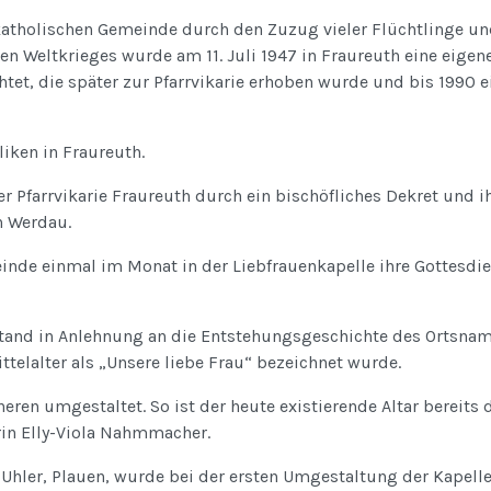
atholischen Gemeinde durch den Zuzug vieler Flüchtlinge u
n Weltkrieges wurde am 11. Juli 1947 in Fraureuth eine eigen
htet, die später zur Pfarrvikarie erhoben wurde und bis 1990 e
liken in Fraureuth.
r Pfarrvikarie Fraureuth durch ein bischöfliches Dekret und i
in Werdau.
einde einmal im Monat in der Liebfrauenkapelle ihre Gottesdie
stand in Anlehnung an die Entstehungsgeschichte des Ortsna
ttelalter als „Unsere liebe Frau“ bezeichnet wurde.
ren umgestaltet. So ist der heute existierende Altar bereits 
erin Elly-Viola Nahmmacher.
 Uhler, Plauen, wurde bei der ersten Umgestaltung der Kapell