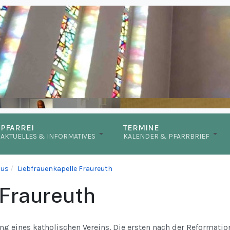
PFARREI
TERMINE
AKTUELLES & INFORMATIVES
KALENDER & PFARRBRIEF
ius
Liebfrauenkapelle Fraureuth
 Fraureuth
g eines katholischen Vereins. Die ersten nach der Reformatio