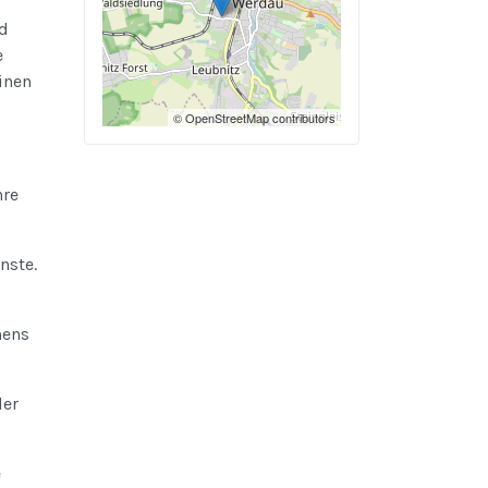
nd
e
inen
© OpenStreetMap contributors
hre
nste.
mens
der
e