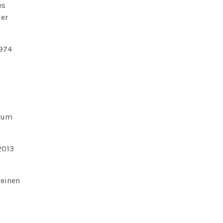
es
ler
1974
r um
2013
 einen