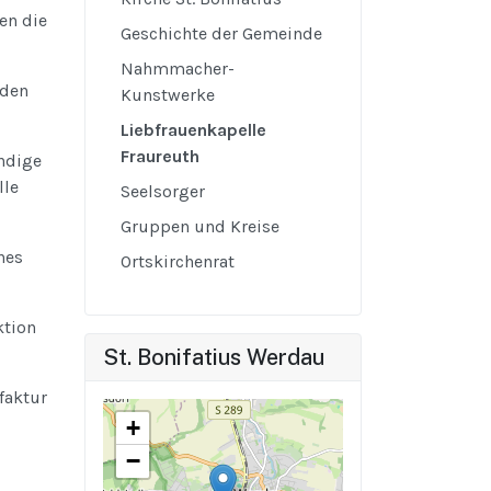
en die
Geschichte der Gemeinde
Nahmmacher-
 den
Kunstwerke
Liebfrauenkapelle
Fraureuth
ändige
lle
Seelsorger
Gruppen und Kreise
hes
Ortskirchenrat
ktion
St. Bonifatius Werdau
faktur
+
−