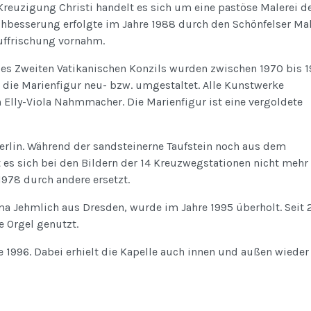
 Kreuzigung Christi handelt es sich um eine pastöse Malerei d
hbesserung erfolgte im Jahre 1988 durch den Schönfelser Ma
Auffrischung vornahm.
des Zweiten Vatikanischen Konzils wurden zwischen 1970 bis 
 die Marienfigur neu- bzw. umgestaltet. Alle Kunstwerke
 Elly-Viola Nahmmacher. Die Marienfigur ist eine vergoldete
Berlin. Während der sandsteinerne Taufstein noch aus dem
 es sich bei den Bildern der 14 Kreuzwegstationen nicht meh
1978 durch andere ersetzt.
ma Jehmlich aus Dresden, wurde im Jahre 1995 überholt. Seit 
e Orgel genutzt.
e 1996. Dabei erhielt die Kapelle auch innen und außen wieder