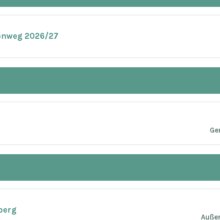
onweg 2026/27
Ge
berg
Außen