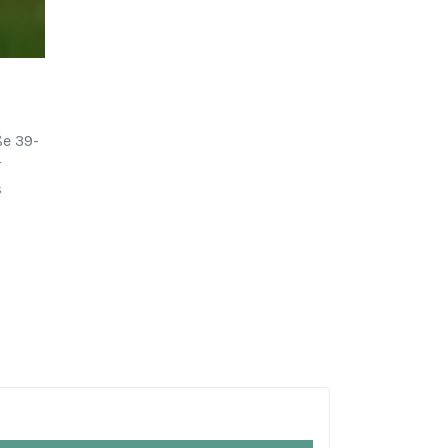
ße 39-
r
s